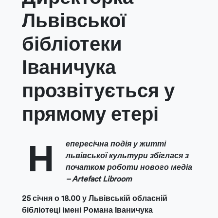
Львівської
бібліотеки
Іваничука
прозвітується у
прямому етері
епересічна подія у житті
Н
львівської культури збіглася з
початком роботи нового медіа
– Artefact Libroom
25 січня о 18.00 у Львівській обласній
бібліотеці імені Романа Іваничука