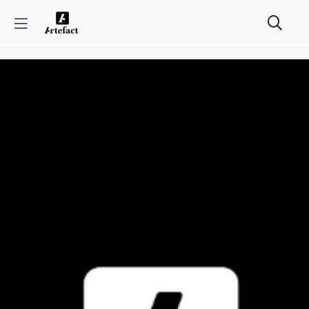
Люди
Книги
Локації
Історія
Афіша