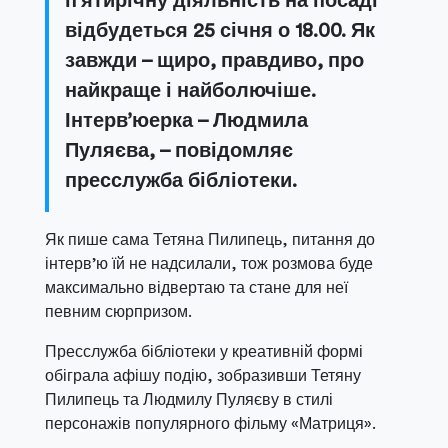
п’ятирічну діяльність на посаді
відбудеться 25 січня о 18.00. Як
завжди – щиро, правдиво, про
найкраще і найболючіше.
Інтерв’юерка – Людмила
Пуляєва, – повідомляє
пресслужба бібліотеки.
Як пише сама Тетяна Пилипець, питання до
інтерв’ю їй не надсилали, тож розмова буде
максимально відвертаю та стане для неї
певним сюрпризом.
Пресслужба бібліотеки у креативній формі
обіграла афішу подію, зобразивши Тетяну
Пилипець та Людмилу Пуляєву в стилі
персонажів популярного фільму «Матриця».